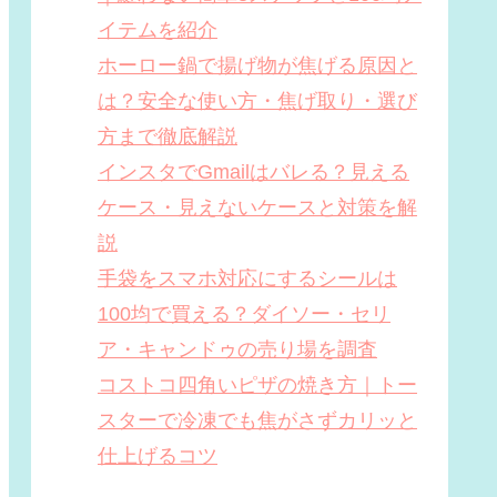
イテムを紹介
ホーロー鍋で揚げ物が焦げる原因と
は？安全な使い方・焦げ取り・選び
方まで徹底解説
インスタでGmailはバレる？見える
ケース・見えないケースと対策を解
説
手袋をスマホ対応にするシールは
100均で買える？ダイソー・セリ
ア・キャンドゥの売り場を調査
コストコ四角いピザの焼き方｜トー
スターで冷凍でも焦がさずカリッと
仕上げるコツ