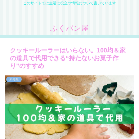
このサイトでは生活に役立つ情報について書いています
ふくパン屋
クッキールーラーはいらない。100均＆家
の道具で代用できる“持たないお菓子作
り”のすすめ
未分類