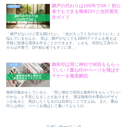
網戸の代わりは100均でOK！初心
未分類
者でもできる簡単DIYと虫対策完
全ガイド
「網戸がないけど窓を開けたい」「虫が入ってくるのがストレス」と
悩んでいませんか。 実は、網戸がなくても100均アイテムを使えば、
手軽に快適な環境を作ることができます。 しかも、特別な工具やス
キルは不要で、DIY初心者でもすぐに実...
御朱印は同じ神社で何回ももらっ
未分類
ていい？重ね印やページを飛ばす
マナーを徹底解説
御朱印集めをしていると、「同じ神社で何回も御朱印をもらっていい
のかな」と不安になることがあります。 限定御朱印や季節のデザイ
ンがあると、再訪したくなるのは自然なことですよね。 また、重ね
印とは何か、ページを飛ばして書いてもらうの...
スポンサーリンク