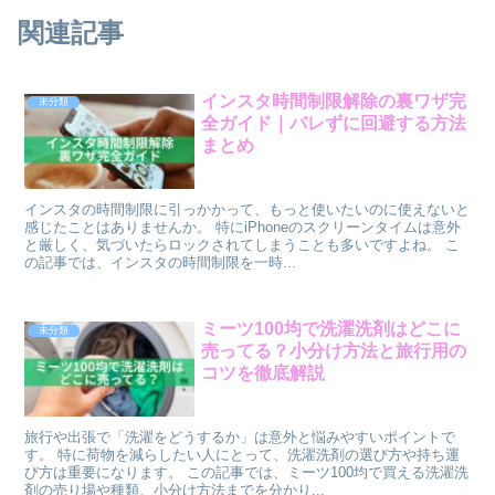
関連記事
インスタ時間制限解除の裏ワザ完
未分類
全ガイド｜バレずに回避する方法
まとめ
インスタの時間制限に引っかかって、もっと使いたいのに使えないと
感じたことはありませんか。 特にiPhoneのスクリーンタイムは意外
と厳しく、気づいたらロックされてしまうことも多いですよね。 こ
の記事では、インスタの時間制限を一時...
ミーツ100均で洗濯洗剤はどこに
未分類
売ってる？小分け方法と旅行用の
コツを徹底解説
旅行や出張で「洗濯をどうするか」は意外と悩みやすいポイントで
す。 特に荷物を減らしたい人にとって、洗濯洗剤の選び方や持ち運
び方は重要になります。 この記事では、ミーツ100均で買える洗濯洗
剤の売り場や種類、小分け方法までを分かり...