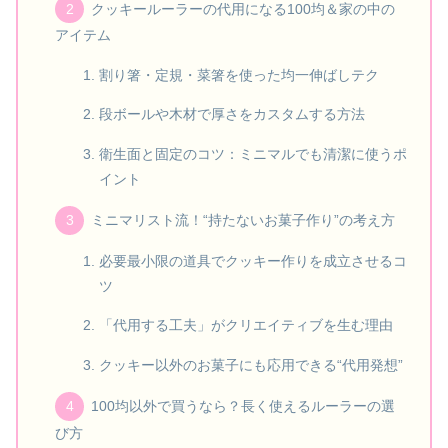
クッキールーラーの代用になる100均＆家の中の
アイテム
割り箸・定規・菜箸を使った均一伸ばしテク
段ボールや木材で厚さをカスタムする方法
衛生面と固定のコツ：ミニマルでも清潔に使うポ
イント
ミニマリスト流！“持たないお菓子作り”の考え方
必要最小限の道具でクッキー作りを成立させるコ
ツ
「代用する工夫」がクリエイティブを生む理由
クッキー以外のお菓子にも応用できる“代用発想”
100均以外で買うなら？長く使えるルーラーの選
び方