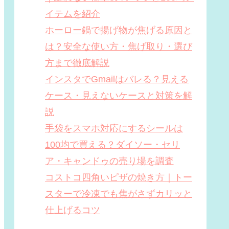
イテムを紹介
ホーロー鍋で揚げ物が焦げる原因と
は？安全な使い方・焦げ取り・選び
方まで徹底解説
インスタでGmailはバレる？見える
ケース・見えないケースと対策を解
説
手袋をスマホ対応にするシールは
100均で買える？ダイソー・セリ
ア・キャンドゥの売り場を調査
コストコ四角いピザの焼き方｜トー
スターで冷凍でも焦がさずカリッと
仕上げるコツ