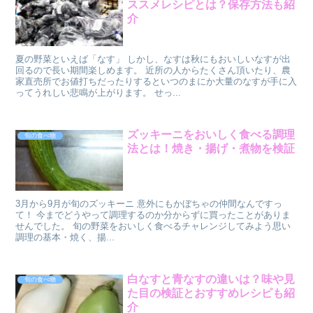
ススメレシピとは？保存方法も紹
介
夏の野菜といえば「なす」 しかし、なすは秋にもおいしいなすが出
回るので長い期間楽しめます。 近所の人からたくさん頂いたり、農
家直売所でお値打ちだったりするといつのまにか大量のなすが手に入
ってうれしい悲鳴が上がります。 せっ...
ズッキーニをおいしく食べる調理
旬の食べ物
法とは！焼き・揚げ・煮物を検証
3月から9月が旬のズッキーニ 意外にもかぼちゃの仲間なんですっ
て！ 今までどうやって調理するのか分からずに買ったことがありま
せんでした。 旬の野菜をおいしく食べるチャレンジしてみよう思い
調理の基本・焼く、揚...
白なすと青なすの違いは？味や見
旬の食べ物
た目の検証とおすすめレシピも紹
介