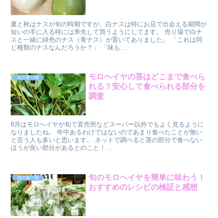
夏と秋はナスが旬の時期ですが、白ナスは特にお店で出会える期間が
短いの手に入る時には率先して買うようにしてます。 売り場で白ナ
スと一緒に緑色のナス（青ナス）が置いてありました。 「これは同
じ種類のナスなんだろうか？」 「味も...
モロヘイヤの茎はどこまで食べら
旬の食べ物
れる？安心して食べられる部分を
調査
8月はモロヘイヤが旬で直売所などスーパー以外でもよく見るように
なりましたね。 年中あるわけではないのであまり食べたことが無い
と言う人も多いと思います。 ネットで調べると茎の部分で食べない
ほうが良い部分があるとのこと！ ...
旬のモロヘイヤを簡単に味わう！
旬の食べ物
おすすめのレシピの検証と感想