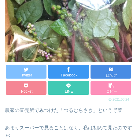
Twitter
Facebook
はてブ
Pocket
LINE
コピー
2021.08.24
農家の直売所でみつけた「つるむらさき」という野菜
あまりスーパーで見ることはなく、私は初めて見たのです
が